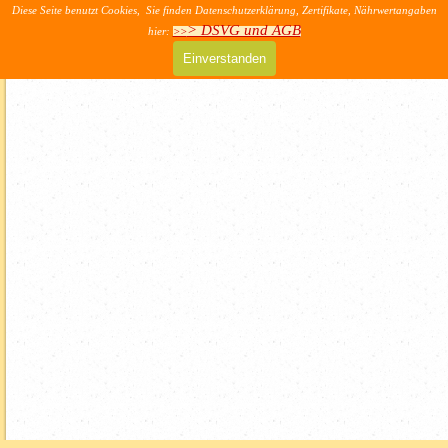
Direkt zum Seiteninhalt
Diese Seite benutzt Cookies, Sie finden Datenschutzerklärung, Zertifikate, Nährwertangaben
>> AGB & DSVG
> DSVG und AGB
hier:
>>
Menü überspringen
Einverstanden