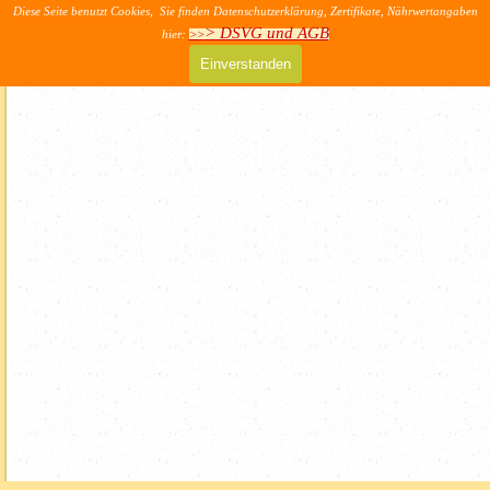
Direkt zum Seiteninhalt
Diese Seite benutzt Cookies, Sie finden Datenschutzerklärung, Zertifikate, Nährwertangaben
>> AGB & DSVG
> DSVG und AGB
hier:
>>
Menü überspringen
Einverstanden