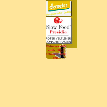
Demeterhof
Nr.358
seit 20 Jahren
Weinauswahl&lt;/div&gt;',
width: 80});"
onfocus="$(this).trigger('mouseover');"
aria-
label="test"
onclick="return
x5engine.utils.location('../cartsearch/index.ht
null, false)">