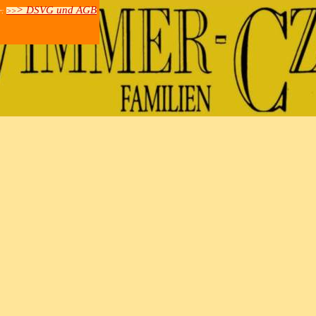
> DSVG und AGB
r:
>>