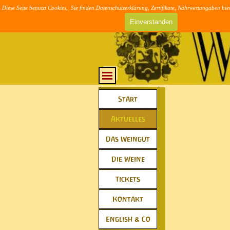
Direkt zum Seiteninhalt
Diese Seite benutzt Cookies, Sie finden Datenschutzerklärung, Zertifikate, Nährwertangaben hie
>> AGB & DSVG
Einverstanden
Menü überspringen
Menü überspringen
Start
▼
Aktuelles
▼
Das Weingut
▼
Die Weine
▼
Tickets
▼
Kontakt
▼
English & Co