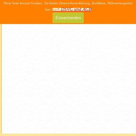
Direkt zum Seiteninhalt
Diese Seite benutzt Cookies, Sie finden Datenschutzerklärung, Zertifikate, Nährwertangaben
>> AGB & DSVG
> DSVG und AGB
hier:
>>
Menü überspringen
Einverstanden