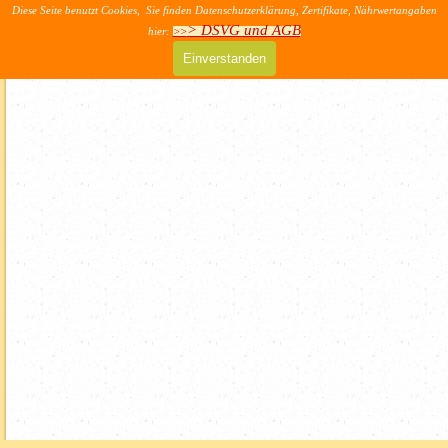
Direkt zum Seiteninhalt
Diese Seite benutzt Cookies, Sie finden Datenschutzerklärung, Zertifikate, Nährwertangaben
>> AGB & DSVG
> DSVG und AGB
hier:
>>
Menü überspringen
Einverstanden