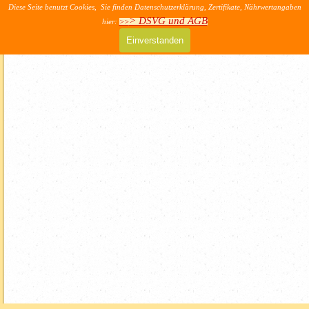
Direkt zum Seiteninhalt
Diese Seite benutzt Cookies, Sie finden Datenschutzerklärung, Zertifikate, Nährwertangaben
>> AGB & DSVG
> DSVG und AGB
hier:
>>
Menü überspringen
Einverstanden