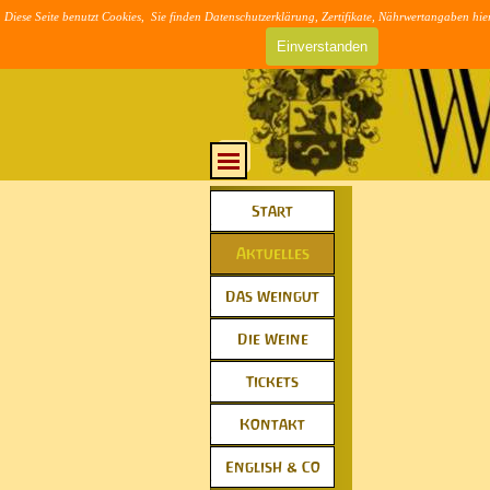
Direkt zum Seiteninhalt
Diese Seite benutzt Cookies, Sie finden Datenschutzerklärung, Zertifikate, Nährwertangaben hie
>> AGB & DSVG
Einverstanden
Menü überspringen
Menü überspringen
Start
▼
Aktuelles
▼
Das Weingut
▼
Die Weine
▼
Tickets
▼
Kontakt
▼
English & Co