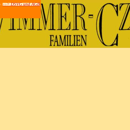
> DSVG und AGB
r:
>>