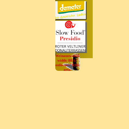
Demeterhof
Nr.358
seit 20 Jahren
Weinauswahl&lt;/div&gt;',
width: 80});"
onfocus="$(this).trigger('mouseover');"
aria-
label="test"
onclick="return
x5engine.utils.location('../cartsearch/index.ht
null, false)">