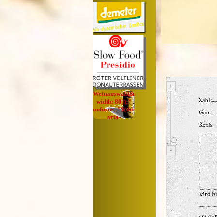
Demeterhof
Nr.358
seit 20 Jahren
+
Weinauswahl&lt;/div&gt;',
width: 80});"
onfocus="$(this).trigger('mouseover');"
aria-
label="test"
onclick="return
x5engine.utils.location('cartsearch/index.html
null, false)">
-