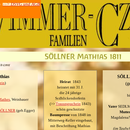
> DSVG und AGB
r:
>>
SÖLLNER Mathias 1811
R-Linie
hias
SÖLLN
Heirat
: 1843
ein
)
(g
heiratet mit 31 J.
die 24 jährige
b
Scdhlickendorferin
athes
, Weinhauer
(>>
Trauungsschein
1843)
Vater
SEDLMA
schön geschnitzte
h SÖLLNER
(geb.Egger)
Mutte
Baumpresse
von 1848 im
Magdalena?,
Mitterweg-Keller eingebaut,
mit Beschriftung Mathias
(im Taufsc