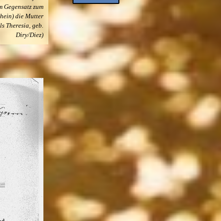
im Gegensatz zum
hein) die Mutter
ls Theresia, geb.
Menü überspringen
Diry/Diez)