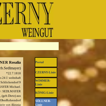
ER Rosalia
Portal
eb.Sedlmayer)
CZERNY-Linie
▼
*22.7.1818
is 24 J. wohnhaft
WIMMER-
Schlickendorf 9
▼
Linie
YER Michael.
r
: SEDLMAYER
KÖNIG-Linie
▼
 (geb.Dietz) aus
OberRohrendorf
SÖLLNER-
▼
hein von Aloysia
Linie