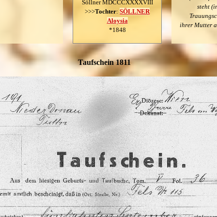
Söllner MDCCCXXXXVIII
steht (
>>>
Tochter
:
SÖLLNER
Trauungsc
Aloysia
ihrer Mutter a
*1848
Taufschein 1811
',