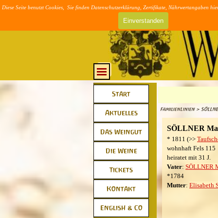
Direkt zum Seiteninhalt
Diese Seite benutzt Cookies, Sie finden Datenschutzerklärung, Zertifikate, Nährwertangaben hie
>> AGB & DSVG
Einverstanden
Menü überspringen
Menü überspringen
Start
FamilienLinien > SÖLLNE
▼
Aktuelles
SÖLLNER Mat
▼
Das Weingut
* 1811 (>>
Taufsch
wohnhaft Fels 115
▼
Die Weine
heiratet mit 31 J.
Vater
:
SÖLLNER M
▼
Tickets
*1784
Mutter
:
Elisabet
▼
Kontakt
▼
English & Co